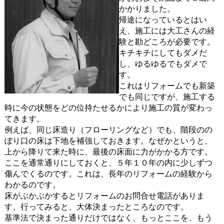
かかりました。
帰途になっているとはい
え、施工には大工さんの経
験と勘どころが必要です。
キチキチにしてもダメだ
し、ゆるゆるでもダメで
す。
これはリフォームでも新築
でも同じですが、施工する
時に今の状態をどの位持たせるかにより施工の質が変わっ
てきます。
例えば、同じ床造り（フローリングなど）でも、階段のの
ぼり口の床は下地を補強しておきます。なぜかというと、
上から降りて来た時に、最後の床面に力がかかる方です。
ここを通常通りにしておくと、５年１０年の内に少しずつ
傷んでくるのです。これは、長年のリフォームの経験から
わかるのです。
床がぶかぶかするとリフォームのお問合せ電話がありま
す、行ってみると、大体決まったところなのです。
基準法で決まった通りだけではなく、もっとここを、もう