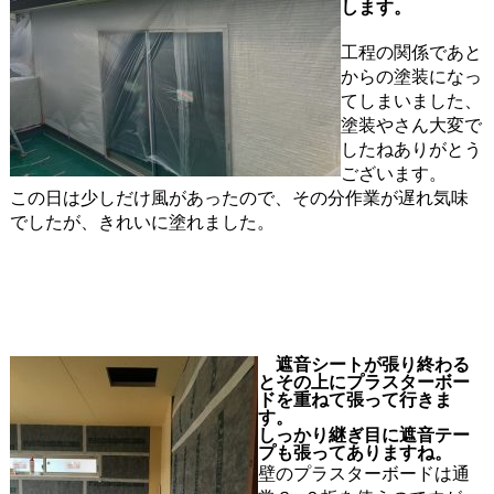
します。
工程の関係であと
からの塗装になっ
てしまいました、
塗装やさん大変で
したねありがとう
ございます。
この日は少しだけ風があったので、その分作業が遅れ気味
でしたが、きれいに塗れました。
遮音シートが張り終わる
とその上にプラスターボー
ドを重ねて張って行きま
す。
しっかり継ぎ目に遮音テー
プも張ってありますね。
壁のプラスターボードは通