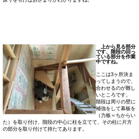
上から見る部分
です、階段の回っ
ている部分を作業
中ですね。
ここは3ヶ所決ま
ってしまうので、
合わせるのが難し
いところです。
階段は周りの壁に
補強をして幕板を
（力板＝ちからい
た）を取り付け、階段の中心に柱を立てて、その柱に片方
の部分を取り付けて持たてあります。