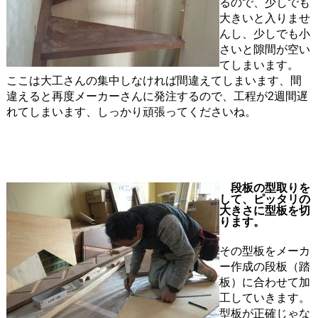
るので、少しでも
大きいと入りませ
んし、少しでも小
さいと隙間が空い
てしまいます。
ここは大工さんの集中しなければ間違えてしまいます、間
違えると再度メーカーさんに発注するので、工程が2週間遅
れてしまいます、しっかり頑張ってくださいね。
段板の型取りを
して、ピッタリの
大きさに型板を切
ります。
その型板をメーカ
ー作成の段板（踏
板）に合わせて加
工していきます。
型板が正確じゃな