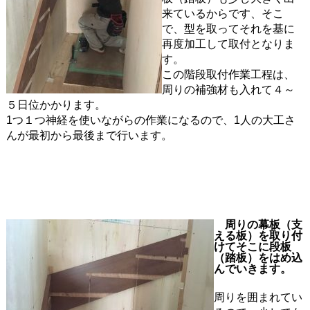
来ているからです、そこ
で、型を取ってそれを基に
再度加工して取付となりま
す。
この階段取付作業工程は、
周りの補強材も入れて４～
５日位かかります。
1つ１つ神経を使いながらの作業になるので、1人の大工さ
んが最初から最後まで行います。
周りの幕板（支
える板）を取り付
けてそこに段板
（踏板）をはめ込
んでいきます。
周りを囲まれてい