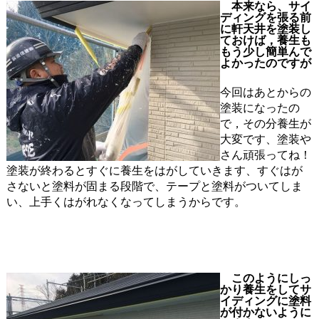
本来なら、サイ
ディングを張る前
に軒天井を塗装し
ておけば，養生も
もう少し簡単んで
よかったのですが
今回はあとからの
塗装になったの
で，その分養生が
大変です、塗装や
さん頑張ってね！
塗装が終わるとすぐに養生をはがしていきます、すぐはが
さないと塗料が固まる段階で、テープと塗料がついてしま
い、上手くはがれなくなってしまうからです。
このようにしっ
かり養生をしてサ
イディングに塗料
が付かないように