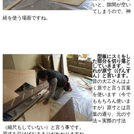
いと、隙間が空い
てしまうので、神
経を使う場面ですね。
型板にスミをし
た部分を切り落と
していきます、こ
れが原寸（げんす
ん）と言います。
昔の大工さんはよ
く原寸と言う言葉
を使います（今で
ももちろん使いま
すが）原寸とは言
葉の通り、元の寸
法＝実際の寸法
（縮尺もしていない）と言う事です。
原寸を引けばおさまりがわかりますね。