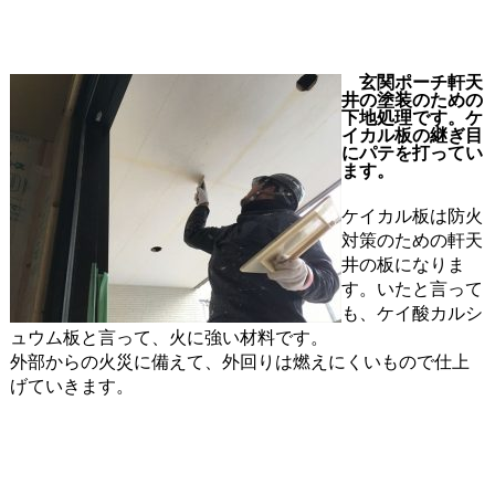
玄関ポーチ軒天
井の塗装のための
下地処理です。ケ
イカル板の継ぎ目
にパテを打ってい
ます。
ケイカル板は防火
対策のための軒天
井の板になりま
す。いたと言って
も、ケイ酸カルシ
ュウム板と言って、火に強い材料です。
外部からの火災に備えて、外回りは燃えにくいもので仕上
げていきます。