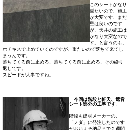
このシートかなり
重たいので、施工
が大変です、まだ
壁は良いのです
が、天井の施工は
かなり大変なので
す。と言うのも、
ホチキスで止めていくのですが、重たいので落ちて来てし
まうんです。
落ちてくる前に止める、落ちてくる前に止める、その繰り
返しです。
スピードが大事ですね。
今回は階段と軒天、遮音
シート部分の工事です。
階段も建材メーカーの、
「ノダ」に発注したのです
がおおよそ納品まで２週間