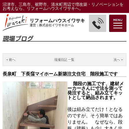
沼津市、三島市、裾野市、清水町周辺で増改築・リノベーションを
お考えなら、リフォームハウスイワサキへ。
リフォームハウスイワサキ
運営：株式会社イワサキホーム
< 前へ
現場日記 一覧
次へ >
長泉町 下長窪マイホーム新築注文住宅 階段施工です
階段の施工です、建材メ
ーカーさんに寸法を測って
発注すると、組み立てキッ
トとして納品されます。
後は組み立てだけ！となる
のですが、そう簡単ではあ
りません。 なぜなら、段
板（踏板）も少し大きく出