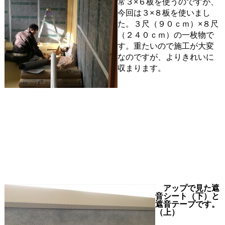
常３×６板を使うのですが、
今回は３×８板を使いまし
た。３尺（９０ｃｍ）×８尺
（２４０ｃｍ）の一枚物で
す。重たいので施工が大変
なのですが、よりきれいに
収まります。
アップで見た遮
音シート（下）と
遮音テープです。
（上）