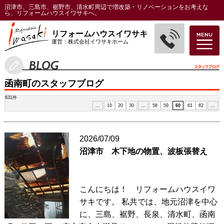
沼津市、三島市、裾野市、清水町周辺で増改築・リノベーションをお考えな
ら、リフォームハウスイワサキへ。
リフォームハウスイワサキ
運営：株式会社イワサキホーム
函南町のスタッフブログ
631件
...
10
20
30
...
58
59
60
61
62
...
2026/07/09
沼津市 木下地の物置、波板張替え
こんにちは！ リフォームハウスイワ
サキです。 私共では、地元沼津を中心
に、三島、裾野、長泉、清水町、函南