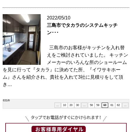
2022/05/10
三島市でタカラのシステムキッチ
ン･･･
三島市のお客様がキッチンを入れ替
えをご検討されていました。 キッチン
メーカーのいろんな所のショールーム
を見に行って『タカラ』に決めてた所、『イワサキホー
ム』さんを紹介され、貴社を入れて3社に見積りをして頂
き…
631件
...
10
20
30
...
58
59
60
61
62
...