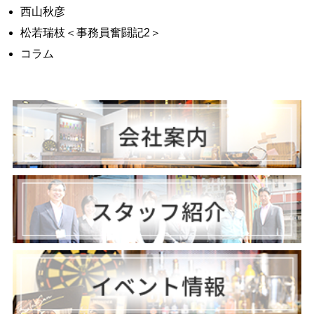
西山秋彦
松若瑞枝＜事務員奮闘記2＞
コラム