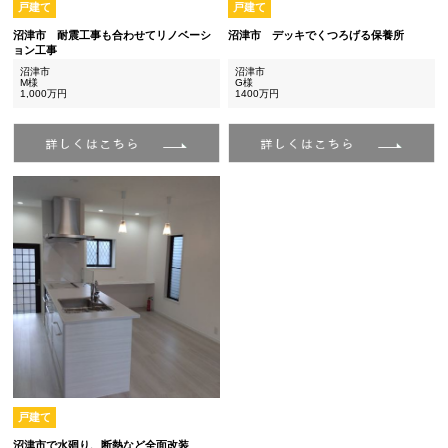
戸建て
戸建て
沼津市 耐震工事も合わせてリノベーシ
沼津市 デッキでくつろげる保養所
ョン工事
沼津市
沼津市
M様
G様
1,000万円
1400万円
戸建て
沼津市で水廻り、断熱など全面改装