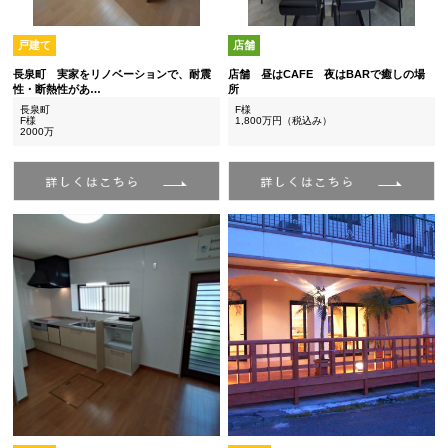
戸建て
店舗
長泉町 実家をリノベーションで、耐震
店舗 昼はCAFE 夜はBARで癒しの場
性・断熱性があ…
所
長泉町
F様
F様
1,800万円（税込み）
2000万