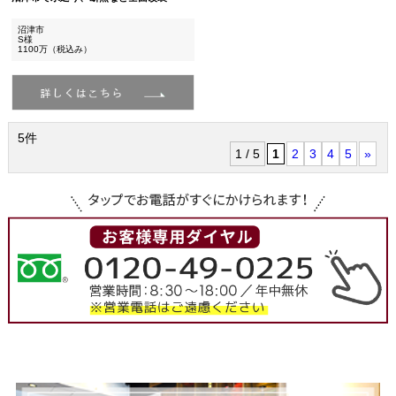
沼津市
S様
1100万（税込み）
5件
1 / 5
1
2
3
4
5
»