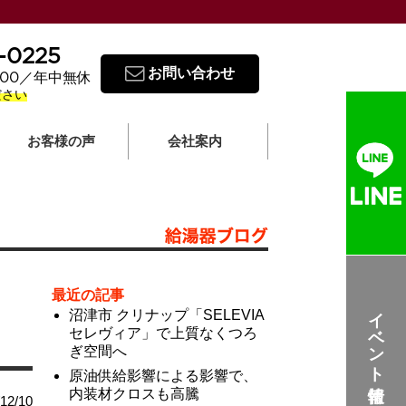
-0225
お問い合わせ
8:00／年中無休
ださい
お客様の声
会社案内
最近の記事
イベント情報
沼津市 クリナップ「SELEVIA
セレヴィア」で上質なくつろ
ぎ空間へ
原油供給影響による影響で、
内装材クロスも高騰
2/10