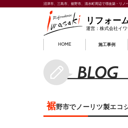
沼津市、三島市、裾野市、清水町周辺で増改築・リノ
リフォー
運営：株式会社イワ
HOME
施工事例
裾
野市でノーリツ製エコ