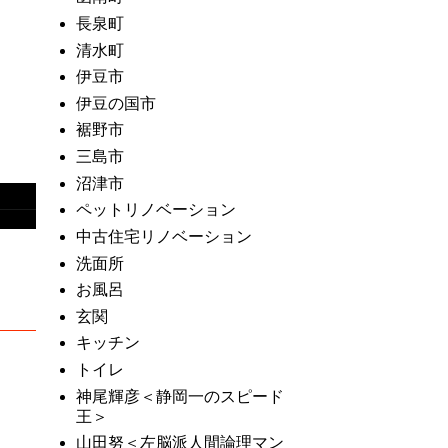
長泉町
清水町
伊豆市
伊豆の国市
裾野市
三島市
沼津市
ペットリノベーション
中古住宅リノベーション
洗面所
お風呂
玄関
キッチン
トイレ
神尾輝彦＜静岡一のスピード
王＞
山田努＜左脳派人間論理マン